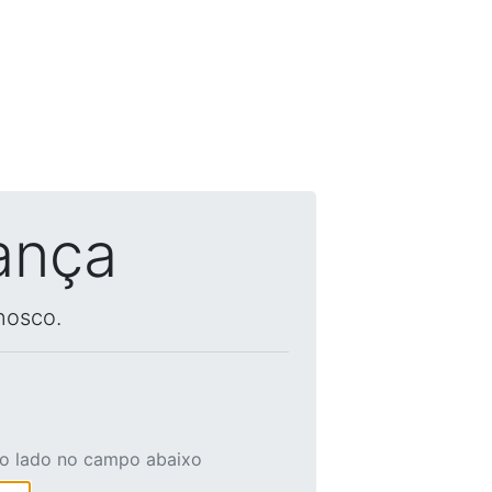
ança
nosco.
ao lado no campo abaixo