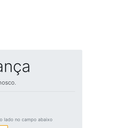
ança
nosco.
ao lado no campo abaixo