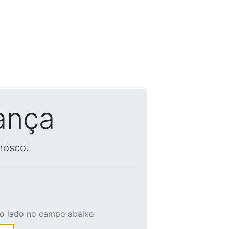
ança
nosco.
ao lado no campo abaixo