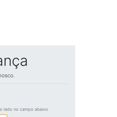
ança
nosco.
ao lado no campo abaixo