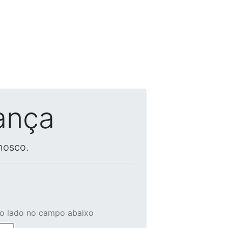
ança
nosco.
ao lado no campo abaixo