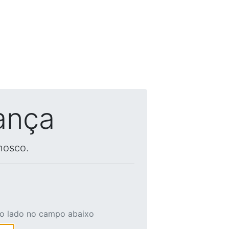
ança
nosco.
ao lado no campo abaixo