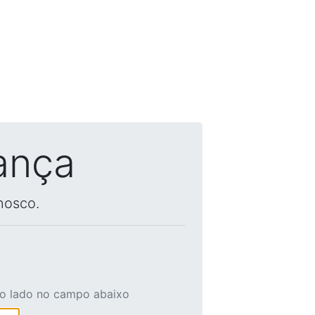
ança
nosco.
ao lado no campo abaixo