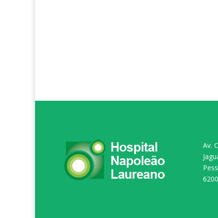
Av. 
Jagu
Pess
620