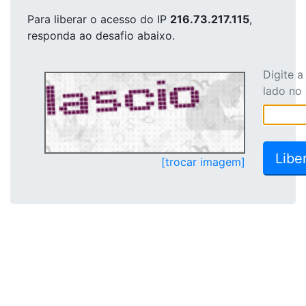
Para liberar o acesso
do IP
216.73.217.115
,
responda ao desafio abaixo.
Digite 
lado no
[trocar imagem]