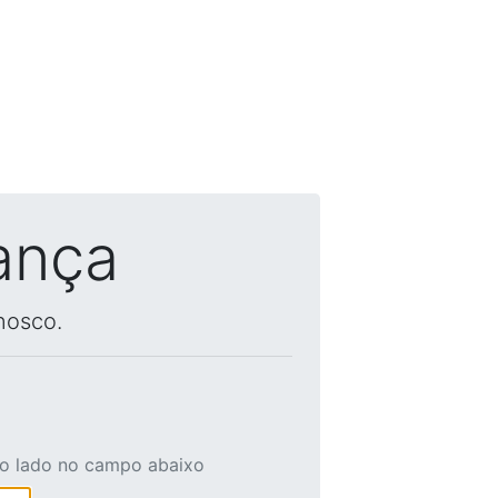
ança
nosco.
ao lado no campo abaixo