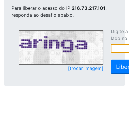
Para liberar o acesso
do IP
216.73.217.101
,
responda ao desafio abaixo.
Digite 
lado no
[trocar imagem]