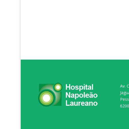
Av. 
Jagu
Pess
620