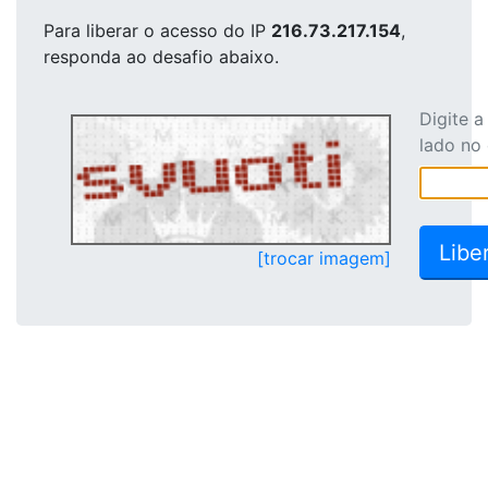
Para liberar o acesso
do IP
216.73.217.154
,
responda ao desafio abaixo.
Digite 
lado no
[trocar imagem]