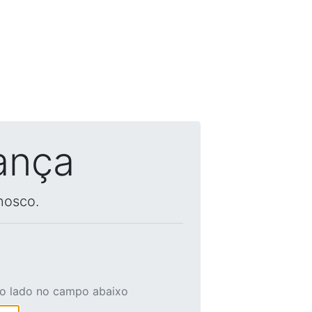
ança
nosco.
ao lado no campo abaixo