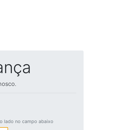
ança
nosco.
ao lado no campo abaixo