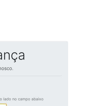
ança
nosco.
ao lado no campo abaixo