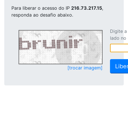
Para liberar o acesso
do IP
216.73.217.15
,
responda ao desafio abaixo.
Digite 
lado no
[trocar imagem]