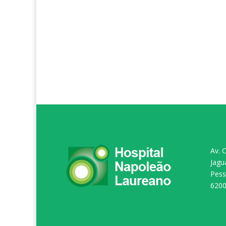
Av. 
Jagu
Pess
620