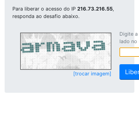
Para liberar o acesso
do IP
216.73.216.55
,
responda ao desafio abaixo.
Digite 
lado no
[trocar imagem]