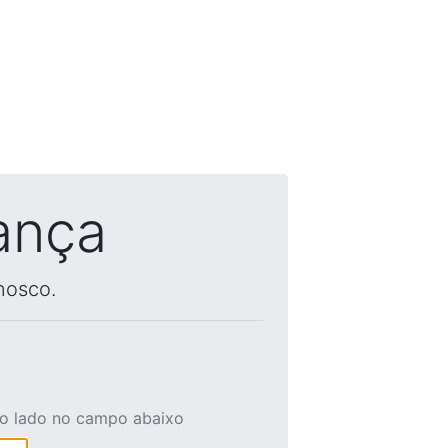
ança
nosco.
ao lado no campo abaixo