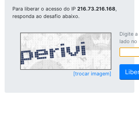
Para liberar o acesso
do IP
216.73.216.168
,
responda ao desafio abaixo.
Digite 
lado no
[trocar imagem]