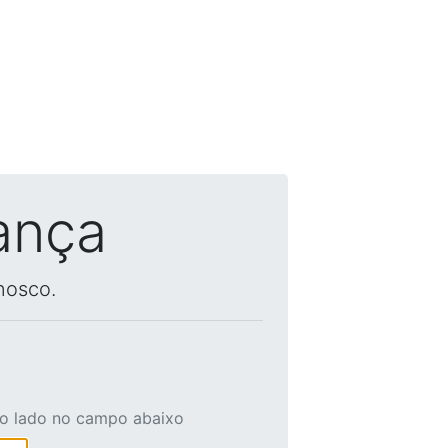
ança
nosco.
ao lado no campo abaixo