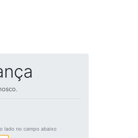
ança
nosco.
ao lado no campo abaixo