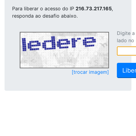
Para liberar o acesso
do IP
216.73.217.165
,
responda ao desafio abaixo.
Digite 
lado no
[trocar imagem]