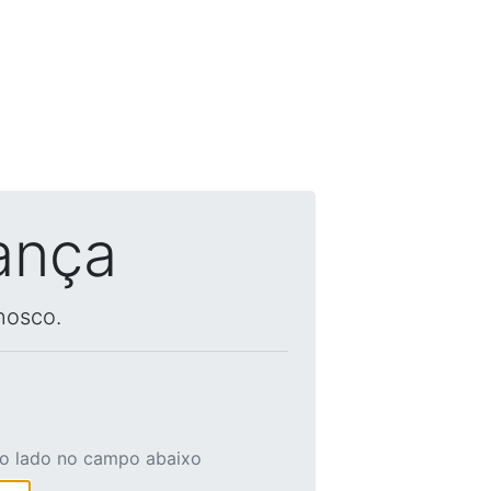
ança
nosco.
ao lado no campo abaixo