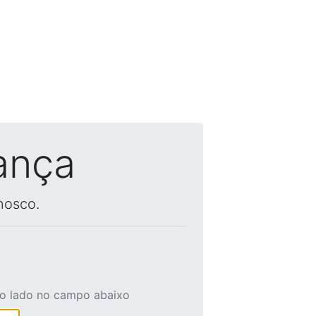
ança
nosco.
ao lado no campo abaixo