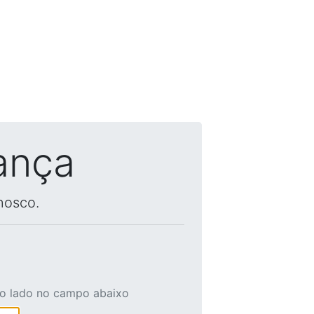
ança
nosco.
ao lado no campo abaixo