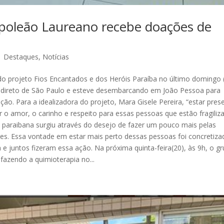
Napoleão Laureano recebe doações de
|
Destaques
,
Notícias
do projeto Fios Encantados e dos Heróis Paraíba no último domingo (
o direto de São Paulo e esteve desembarcando em João Pessoa para
ição. Para a idealizadora do projeto, Mara Gisele Pereira, “estar pres
r o amor, o carinho e respeito para essas pessoas que estão fragiliz
l paraibana surgiu através do desejo de fazer um pouco mais pelas
res. Essa vontade em estar mais perto dessas pessoas foi concretiza
a e juntos fizeram essa ação. Na próxima quinta-feira(20), às 9h, o g
 fazendo a quimioterapia no...