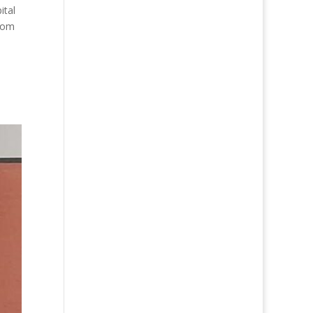
ital
 com