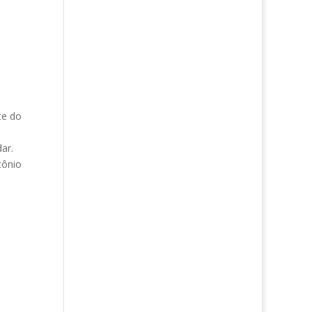
te do
ar.
tônio