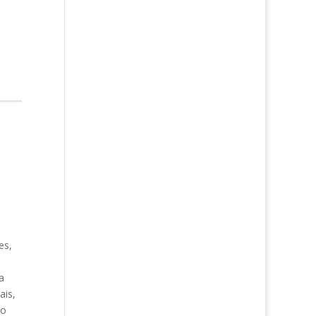
es,
a
ais,
do