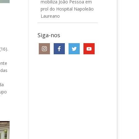
mobiliza João Pessoa em
prol do Hospital Napoleão
Laureano
Siga-nos
16).
ente
adas
da
rupo