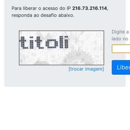
Para liberar o acesso
do IP
216.73.216.114
,
responda ao desafio abaixo.
Digite 
lado no
[trocar imagem]