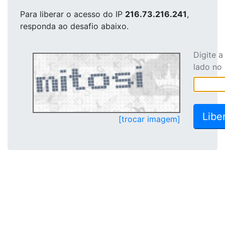
Para liberar o acesso
do IP
216.73.216.241
,
responda ao desafio abaixo.
Digite 
lado no
[trocar imagem]