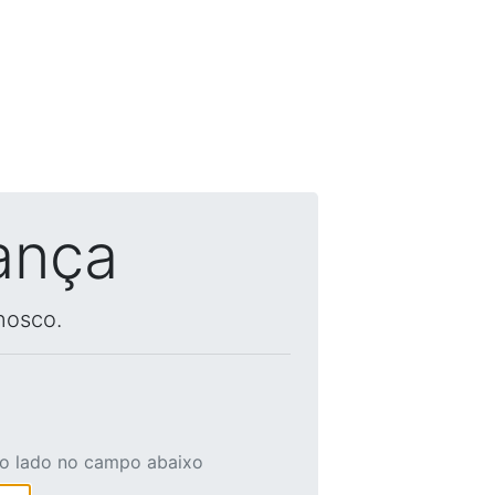
ança
nosco.
ao lado no campo abaixo