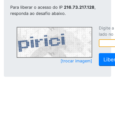
Para liberar o acesso
do IP
216.73.217.128
,
responda ao desafio abaixo.
Digite 
lado no
[trocar imagem]