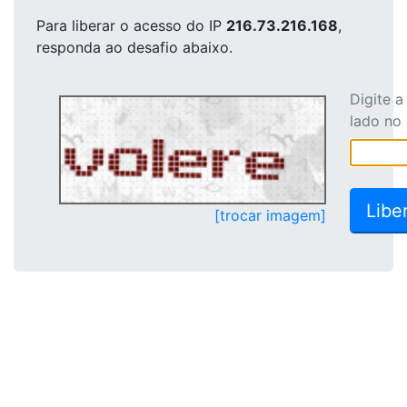
Para liberar o acesso
do IP
216.73.216.168
,
responda ao desafio abaixo.
Digite 
lado no
[trocar imagem]